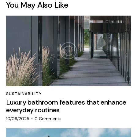
You May Also Like
t
e
r
n
a
t
i
v
e
:
SUSTAINABILITY
Luxury bathroom features that enhance
everyday routines
10/09/2025
0
Comments